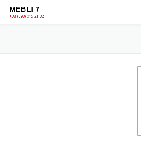
Перейти
MEBLI 7
до
+38 (093) 015 21 32
вмісту