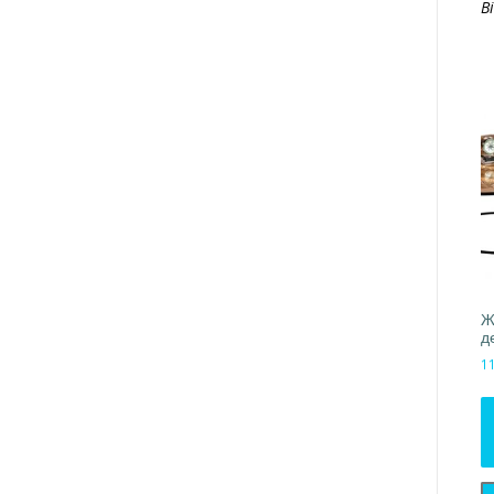
В
Ж
д
1