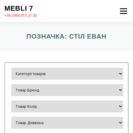
Перейти
MEBLI 7
до
Меню
вмісту
+38 (093) 015 21 32
MEBLI7
КАТАЛОГ
ПРО НАС
КОШИК
ПОЗНАЧКА:
СТІЛ ЕВАН
КОНТАКТИ
ОФОРМЛЕННЯ ЗАМОВЛЕННЯ