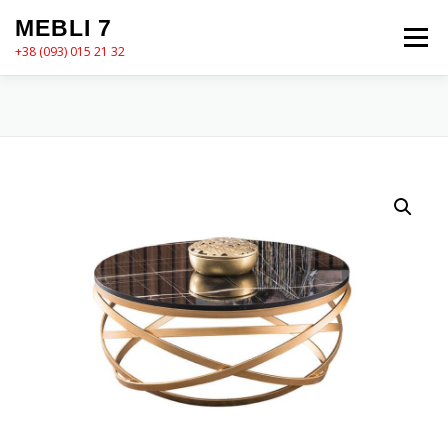
Перейти
MEBLI 7
до
Меню
вмісту
+38 (093) 015 21 32
MEBLI7
КАТАЛОГ
ПРО НАС
КОШИК
КОНТАКТИ
ОФОРМЛЕННЯ ЗАМОВЛЕННЯ