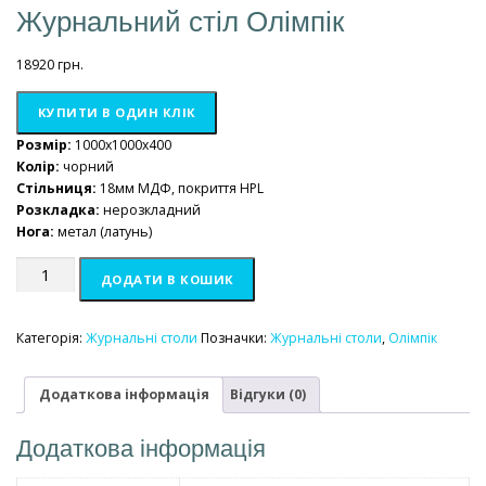
Журнальний стіл Олімпік
18920
грн.
КУПИТИ В ОДИН КЛІК
Розмір:
1000x1000x400
Колір:
чорний
Стільниця:
18мм МДФ, покриття HPL
Розкладка:
нерозкладний
Нога:
метал (латунь)
Журнальний
ДОДАТИ В КОШИК
стіл
Олімпік
кількість
Категорія:
Журнальні столи
Позначки:
Журнальні столи
,
Олімпік
Додаткова інформація
Відгуки (0)
Додаткова інформація