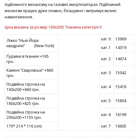
підйомного механізму на газових амортизаторах. Підйомний
механізм працює дуже плавно, безшумно і витримує великі
навантаження.
Ціна вказана за розмір 160х200; Тканина категорії 0
кат. 0
13969
Ліжко “Нью-Йорк
квадрати” (New-York)
кат. 1
14319
Ґудзики в тканині +165
кат. 2
14674
грн.
Камені “Сваровські” +660
кат. 3
15042
грн.
Подвійна строчка на
кат. 4
15418
160х200 +660 грн.
Подвійна строчка на
кат. 5
15804
180х200 +825 грн.
Подвійна строчка на
кат. 6
16199
200х200 +1155 грн.
170* 214 * 116 (cm)
кат. 7
16605