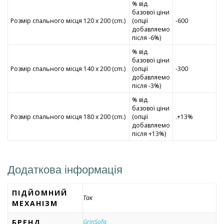
% від
базової ціни
Розмір спального місця 120 x 200 (cm.)
(опції
-600
добавляемо
після -6%)
% від
базової ціни
Розмір спального місця 140 x 200 (cm.)
(опції
-300
добавляемо
після -3%)
% від
базової ціни
Розмір спального місця 180 x 200 (cm.)
(опції
.+13%
добавляемо
після +13%)
Додаткова інформація
ПІДЙОМНИЙ
Так
МЕХАНІЗМ
БРЕНД
GrinSofa