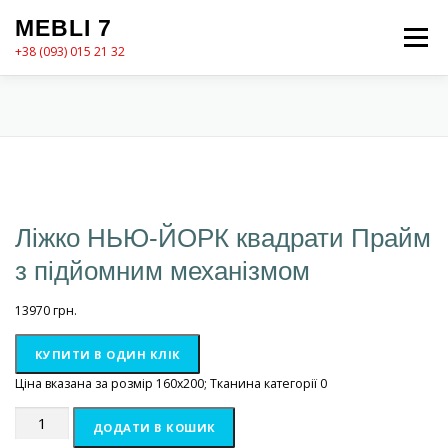
Перейти
MEBLI 7
до
Меню
вмісту
+38 (093) 015 21 32
MEBLI7
КАТАЛОГ
ПРО НАС
КОШИК
КОНТАКТИ
ОФОРМЛЕННЯ ЗАМОВЛЕННЯ
Ліжко НЬЮ-ЙОРК квадрати Прайм
з підйомним механізмом
13970
грн.
КУПИТИ В ОДИН КЛІК
Ціна вказана за розмір 160х200; Тканина категорії 0
Ліжко
ДОДАТИ В КОШИК
НЬЮ-