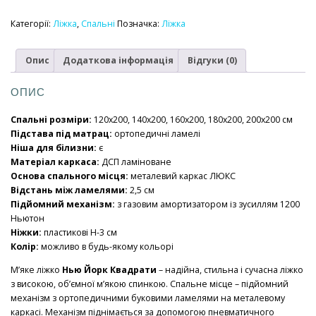
ЙОРК
квадрати
Категорії:
Ліжка
,
Спальні
Позначка:
Ліжка
Прайм
з
Опис
Додаткова інформація
Відгуки (0)
підйомним
механізмом
кількість
ОПИС
Спальні розміри:
120х200, 140х200, 160х200, 180х200, 200х200 см
Підстава під матрац:
ортопедичні ламелі
Ніша для білизни:
є
Матеріал каркаса:
ДСП ламіноване
Основа спального місця:
металевий каркас ЛЮКС
Відстань між ламелями:
2,5 см
Підйомний механізм:
з газовим амортизатором із зусиллям 1200
Ньютон
Ніжки:
пластикові Н-3 см
Колір:
можливо в будь-якому кольорі
М’яке ліжко
Нью Йорк Квадрати
– надійна, стильна і сучасна ліжко
з високою, об’ємної м’якою спинкою. Спальне місце – підйомний
механізм з ортопедичними буковими ламелями на металевому
каркасі. Механізм піднімається за допомогою пневматичного