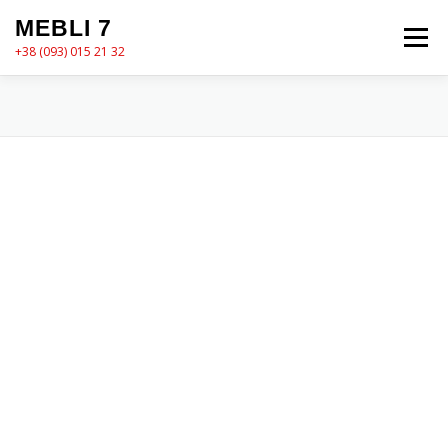
Перейти
MEBLI 7
до
Меню
вмісту
+38 (093) 015 21 32
MEBLI7
КАТАЛОГ
ПРО НАС
КОШИК
КОНТАКТИ
ОФОРМЛЕННЯ ЗАМОВЛЕННЯ