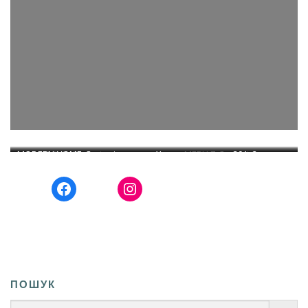
MODERN HOME. Запоріжжя, вул. Хортицьке шосе, 30А, 2 поверх
GOLD, Запоріжжя,
MEBLI 7. Запоріжжя,
пр.Соборний, 17, другий
ТЦ “Сільпо”. тел. (093) 015 21 32
пр.Соборний, 1, перший
Facebook
Instagram
поверх ТЦ “Диван Плаза”.
поверх ТЦ “Ельдорадо”.
тел. (093) 015 21 32
тел. (093) 015 21 32
ПОШУК