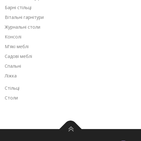
1
0
Барні стільці
4
9
г
Вітальні гарнітури
0
р
Журнальні столи
0
н
.
Консолі
г
.
М'які меблі
р
н
Садові меблі
.
Спальні
.
Ліжка
Стільці
Столи