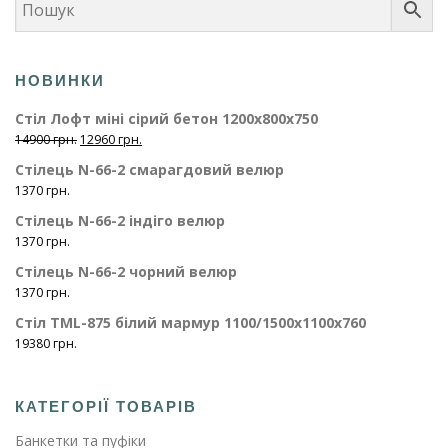
НОВИНКИ
Стіл Лофт міні сірий бетон 1200х800х750
О
П
14900
грн.
12960
грн.
р
о
Стілець N-66-2 смарагдовий велюр
и
т
1370
грн.
г
о
і
ч
Стілець N-66-2 індіго велюр
н
н
1370
грн.
а
а
Стілець N-66-2 чорний велюр
л
ц
1370
грн.
ь
і
н
н
Стіл ТМL-875 білий мармур 1100/1500х1100х760
а
а
19380
грн.
ц
:
і
1
н
2
КАТЕГОРІЇ ТОВАРІВ
а
9
:
6
Банкетки та пуфіки