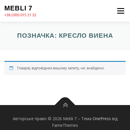
Перейти
MEBLI 7
до
Меню
вмісту
+38 (093) 015 21 32
MEBLI7
КАТАЛОГ
ПРО НАС
КОШИК
ПОЗНАЧКА:
КРЕСЛО ВИЕНА
КОНТАКТИ
ОФОРМЛЕННЯ ЗАМОВЛЕННЯ
Товарів, відповідних вашому запиту, не знайдено.
Авторське право © 2026 Mebli 7
–
Тема
OnePress
від
FameThemes