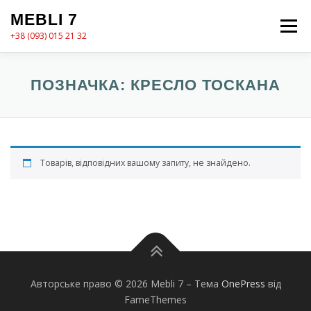
Перейти
MEBLI 7
до
Меню
вмісту
+38 (093) 015 21 32
MEBLI7
КАТАЛОГ
ПРО НАС
КОШИК
ПОЗНАЧКА:
КРЕСЛО ТОСКАНА
КОНТАКТИ
ОФОРМЛЕННЯ ЗАМОВЛЕННЯ
Товарів, відповідних вашому запиту, не знайдено.
Авторське право © 2026 Mebli 7
–
Тема
OnePress
від
FameThemes