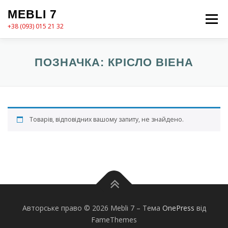
Перейти
MEBLI 7
до
Меню
вмісту
+38 (093) 015 21 32
MEBLI7
КАТАЛОГ
ПРО НАС
КОШИК
ПОЗНАЧКА:
КРІСЛО ВІЕНА
КОНТАКТИ
ОФОРМЛЕННЯ ЗАМОВЛЕННЯ
Товарів, відповідних вашому запиту, не знайдено.
Авторське право © 2026 Mebli 7
–
Тема
OnePress
від
FameThemes