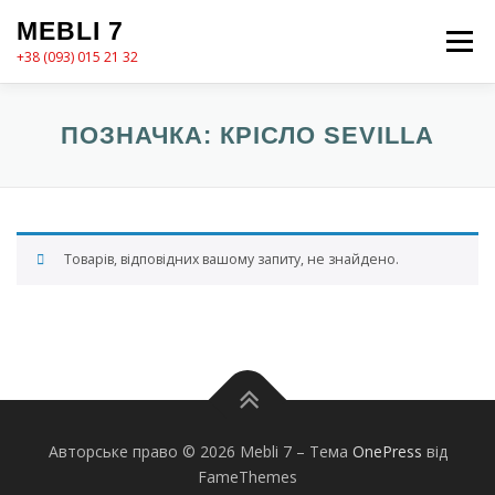
Перейти
MEBLI 7
до
Меню
вмісту
+38 (093) 015 21 32
MEBLI7
КАТАЛОГ
ПРО НАС
КОШИК
ПОЗНАЧКА:
КРІСЛО SEVILLA
КОНТАКТИ
ОФОРМЛЕННЯ ЗАМОВЛЕННЯ
Товарів, відповідних вашому запиту, не знайдено.
Авторське право © 2026 Mebli 7
–
Тема
OnePress
від
FameThemes