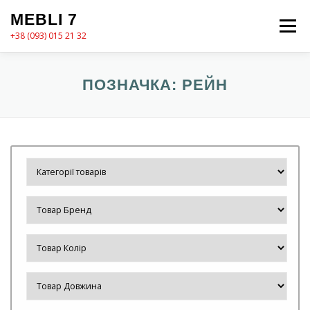
Перейти
MEBLI 7
до
Меню
вмісту
+38 (093) 015 21 32
MEBLI7
КАТАЛОГ
ПРО НАС
КОШИК
ПОЗНАЧКА:
РЕЙН
КОНТАКТИ
ОФОРМЛЕННЯ ЗАМОВЛЕННЯ