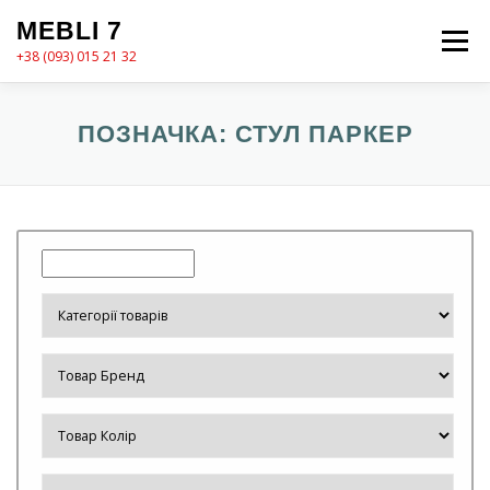
Перейти
MEBLI 7
до
Меню
вмісту
+38 (093) 015 21 32
MEBLI7
КАТАЛОГ
ПРО НАС
КОШИК
ПОЗНАЧКА:
СТУЛ ПАРКЕР
КОНТАКТИ
ОФОРМЛЕННЯ ЗАМОВЛЕННЯ