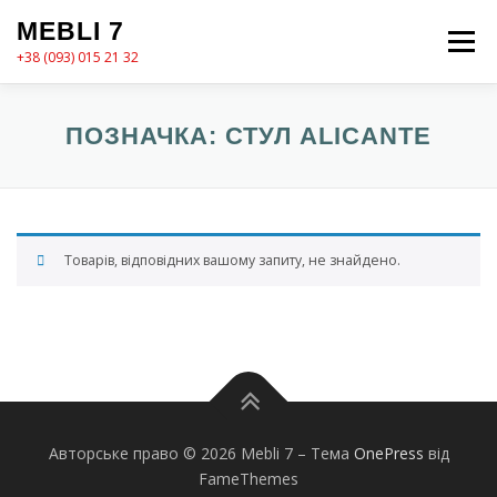
Перейти
MEBLI 7
до
Меню
вмісту
+38 (093) 015 21 32
MEBLI7
КАТАЛОГ
ПРО НАС
КОШИК
ПОЗНАЧКА:
СТУЛ ALICANTE
КОНТАКТИ
ОФОРМЛЕННЯ ЗАМОВЛЕННЯ
Товарів, відповідних вашому запиту, не знайдено.
Авторське право © 2026 Mebli 7
–
Тема
OnePress
від
FameThemes