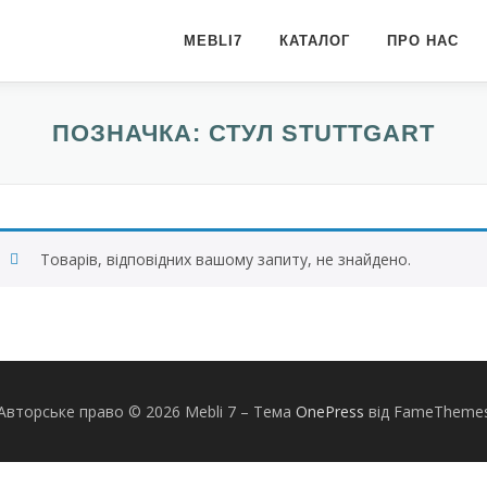
MEBLI7
КАТАЛОГ
ПРО НАС
ПОЗНАЧКА:
СТУЛ STUTTGART
Товарів, відповідних вашому запиту, не знайдено.
Авторське право © 2026 Mebli 7
–
Тема
OnePress
від FameTheme