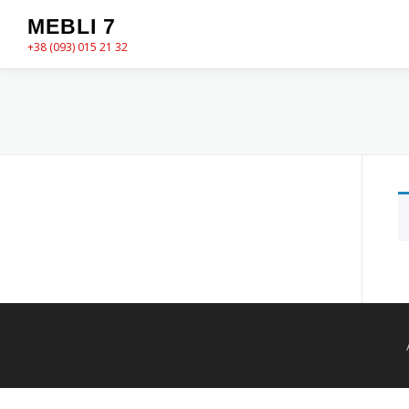
Перейти
MEBLI 7
до
+38 (093) 015 21 32
вмісту