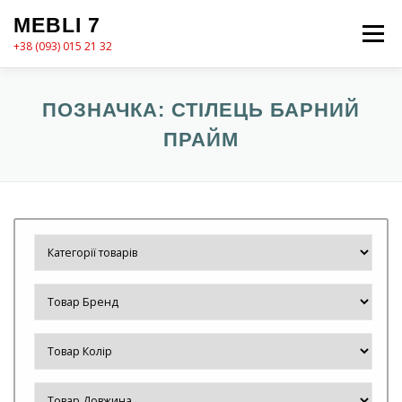
Перейти
MEBLI 7
до
Меню
вмісту
+38 (093) 015 21 32
MEBLI7
КАТАЛОГ
ПРО НАС
КОШИК
ПОЗНАЧКА:
СТІЛЕЦЬ БАРНИЙ
ПРАЙМ
КОНТАКТИ
ОФОРМЛЕННЯ ЗАМОВЛЕННЯ