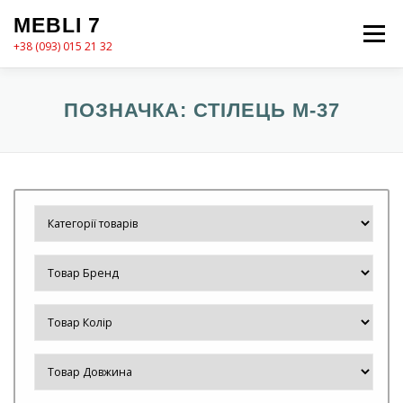
Перейти
MEBLI 7
до
Меню
вмісту
+38 (093) 015 21 32
MEBLI7
КАТАЛОГ
ПРО НАС
КОШИК
ПОЗНАЧКА:
СТІЛЕЦЬ М-37
КОНТАКТИ
ОФОРМЛЕННЯ ЗАМОВЛЕННЯ