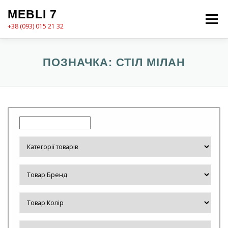
Перейти
MEBLI 7
до
Меню
вмісту
+38 (093) 015 21 32
MEBLI7
КАТАЛОГ
ПРО НАС
КОШИК
ПОЗНАЧКА:
СТІЛ МІЛАН
КОНТАКТИ
ОФОРМЛЕННЯ ЗАМОВЛЕННЯ