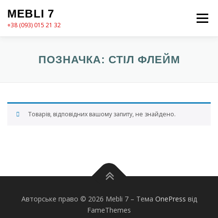
Перейти
MEBLI 7
до
Меню
вмісту
+38 (093) 015 21 32
MEBLI7
КАТАЛОГ
ПРО НАС
КОШИК
ПОЗНАЧКА:
СТІЛ ФЛЕЙМ
КОНТАКТИ
ОФОРМЛЕННЯ ЗАМОВЛЕННЯ
Товарів, відповідних вашому запиту, не знайдено.
Авторське право © 2026 Mebli 7
–
Тема
OnePress
від
FameThemes