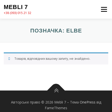
Перейти
MEBLI 7
до
Меню
вмісту
+38 (093) 015 21 32
MEBLI7
КАТАЛОГ
ПРО НАС
КОШИК
ПОЗНАЧКА:
ELBE
КОНТАКТИ
ОФОРМЛЕННЯ ЗАМОВЛЕННЯ
Товарів, відповідних вашому запиту, не знайдено.
Авторське право © 2026 Mebli 7
–
Тема
OnePress
від
FameThemes