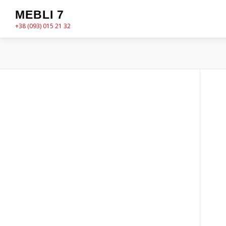
Перейти
MEBLI 7
до
+38 (093) 015 21 32
вмісту