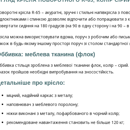
ГЛЯД КРІСЛА ПОВОРОТНОГО R-65, КОЛІР СІРИ
оворотні крісла R-65 – акуратні, зручні і стильні напівкрісла з п
ідлокітниками і спинкою дозволяє відпочити або попрацювати з
овертати сидіння на 180 градусів (на 90 в одну сторону і на 90 – в 
рісла можна використовувати вдома, поруч з робочим або письмо
акож в будь-якому іншому просторі поруч зі столом стандартної (
ббивка: меблева тканина (флок)
ббивка стільця зроблена з меблевої тканини флок, колір – сірий.
разок пройшов необхідні випробування на зносостійкість.
етальніше про крісло:
міцний, надійний каркас з металу;
наповнювач з меблевого поролону;
ніжки виконані з металу, пофарбованого в чорний колір;
рекомендоване навантаження становить не більше 120 кг;