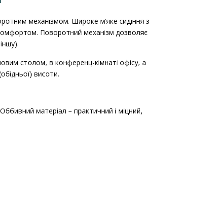
Й
оворотним механізмом. Широке м’яке сидіння з
 комфортом. Поворотний механізм дозволяє
іншу).
вим столом, в конференц-кімнаті офісу, а
обідньої) висоти.
 Оббивний матеріал – практичний і міцний,