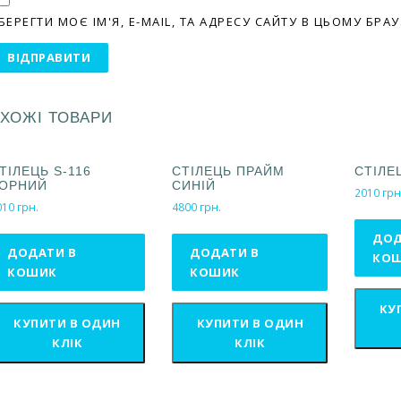
БЕРЕГТИ МОЄ ІМ'Я, E-MAIL, ТА АДРЕСУ САЙТУ В ЦЬОМУ БР
ХОЖІ ТОВАРИ
ТІЛЕЦЬ S-116
СТІЛЕЦЬ ПРАЙМ
СТІЛЕ
ОРНИЙ
СИНІЙ
2010
грн
010
грн.
4800
грн.
ДОД
ДОДАТИ В
ДОДАТИ В
КО
КОШИК
КОШИК
КУ
КУПИТИ В ОДИН
КУПИТИ В ОДИН
КЛІК
КЛІК