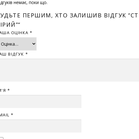
ідгуків немає, поки що.
БУДЬТЕ ПЕРШИМ, ХТО ЗАЛИШИВ ВІДГУК “СТ
ІРИЙ”“
АША ОЦІНКА
*
АШ ВІДГУК
*
М'Я
*
MAIL
*