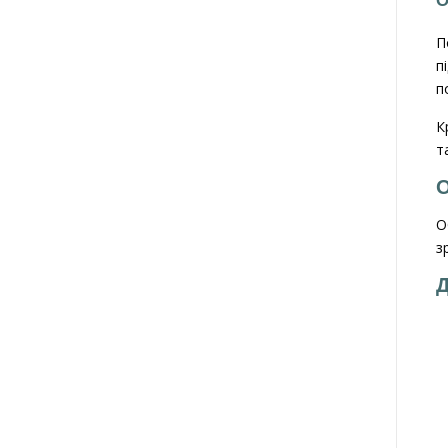
О
П
п
п
К
т
О
О
з
Д