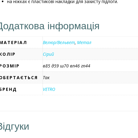
на ніжках є пластикові накладки для захисту підлоги.
Додаткова інформація
МАТЕРІАЛ
Велюр/Вельвет
,
Метал
КОЛІР
Сірий
РОЗМІР
в85 д59 ш70 вп46 гп44
ОБЕРТАЄТЬСЯ
Так
БРЕНД
VETRO
Відгуки