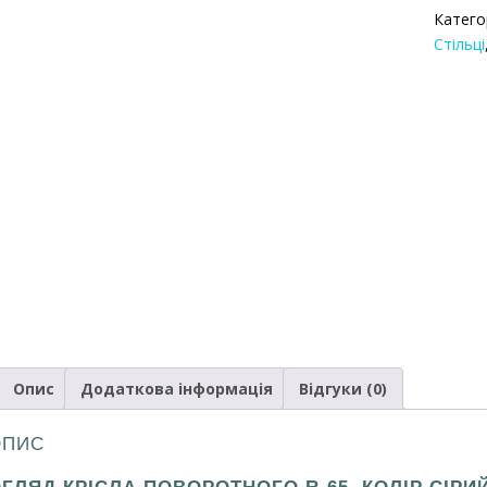
65
Катего
сірий
Стільці
кількіс
Опис
Додаткова інформація
Відгуки (0)
ОПИС