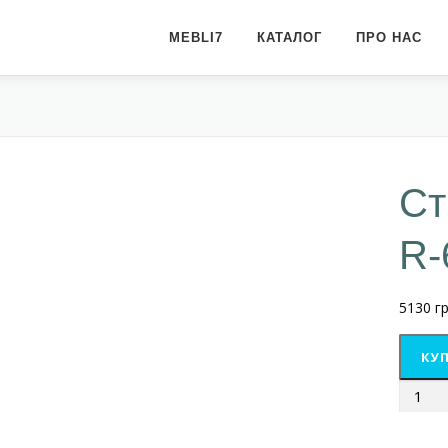
MEBLI7
КАТАЛОГ
ПРО НАС
Ст
R-
5130
гр
КУП
Стілец
поворо
R-