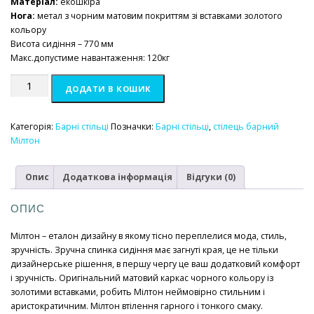
Матеріал:
екошкіра
Нога:
метал з чорним матовим покриттям зі вставками золотого
кольору
Висота сидіння – 770 мм
Макс.допустиме навантаження: 120кг
Стілець
ДОДАТИ В КОШИК
барний
Мілтон
бежевий
Категорія:
Барні стільці
Позначки:
Барні стільці
,
стілець барний
кількість
Мілтон
Опис
Додаткова інформація
Відгуки (0)
ОПИС
Мілтон – еталон дизайну в якому тісно переплелися мода, стиль,
зручність. Зручна спинка сидіння має загнуті края, це не тільки
дизайнерське рішення, в першу чергу це ваш додатковий комфорт
і зручність. Оригінальний матовий каркас чорного кольору із
золотими вставками, робить Мілтон неймовірно стильним і
аристократичним. Мілтон втілення гарного і тонкого смаку.