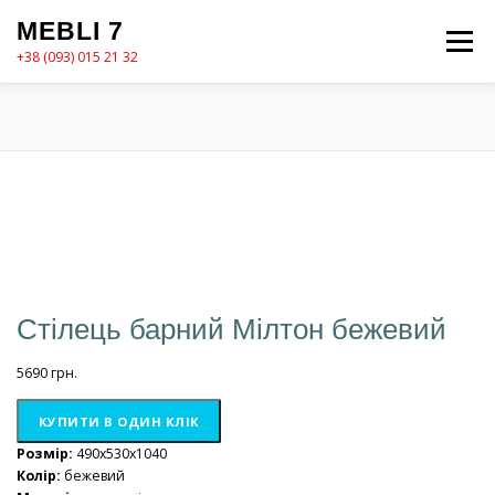
Перейти
MEBLI 7
до
Меню
вмісту
+38 (093) 015 21 32
MEBLI7
КАТАЛОГ
ПРО НАС
КОШИК
КОНТАКТИ
ОФОРМЛЕННЯ ЗАМОВЛЕННЯ
Стілець барний Мілтон бежевий
5690
грн.
КУПИТИ В ОДИН КЛІК
Розмір:
490x530x1040
Колір:
бежевий