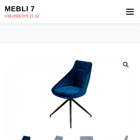
Перейти
MEBLI 7
до
Меню
вмісту
+38 (093) 015 21 32
MEBLI7
КАТАЛОГ
ПРО НАС
КОШИК
КОНТАКТИ
ОФОРМЛЕННЯ ЗАМОВЛЕННЯ