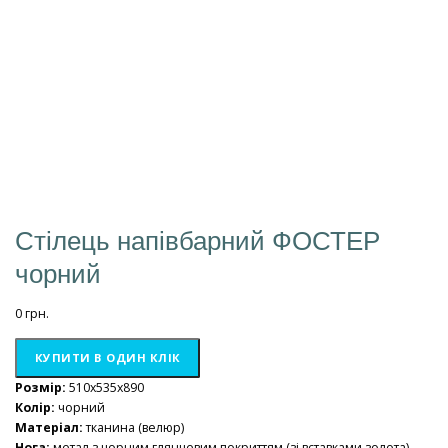
Стілець напівбарний ФОСТЕР
чорний
0
грн.
КУПИТИ В ОДИН КЛІК
Розмір:
510x535x890
Колір:
чорний
Матеріал:
тканина (велюр)
Нога:
метал з чорним глянцевим покриттям (зі вставками золота)