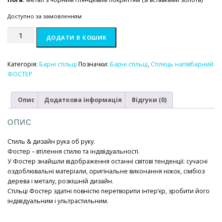
Доступно за замовленням
Стілець
ДОДАТИ В КОШИК
напівбарний
ФОСТЕР
чорний
Категорія:
Барні стільці
Позначки:
Барні стільці
,
Стілець напівбарний
кількість
ФОСТЕР
Опис
Додаткова інформація
Відгуки (0)
ОПИС
Стиль & дизайн рука об руку.
Фостер – втілення стилю та індівідуальності.
У Фостер знайшли відображення останні світові тенденції: сучасні
оздоблювальні матеріали, оригінальне виконання ніжок, сімбіоз
дерева і металу, розкішній дизайн.
Стільці Фостер здатні повністю перетворити інтер’єр, зробити його
індівідуальним і ультрастильним.