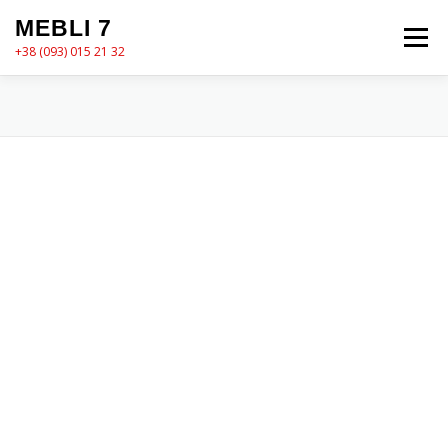
Перейти
MEBLI 7
до
Меню
вмісту
+38 (093) 015 21 32
MEBLI7
КАТАЛОГ
ПРО НАС
КОШИК
КОНТАКТИ
ОФОРМЛЕННЯ ЗАМОВЛЕННЯ