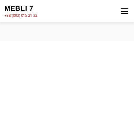
Перейти
MEBLI 7
до
Меню
вмісту
+38 (093) 015 21 32
MEBLI7
КАТАЛОГ
ПРО НАС
КОШИК
КОНТАКТИ
ОФОРМЛЕННЯ ЗАМОВЛЕННЯ