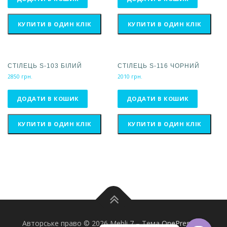
КУПИТИ В ОДИН КЛІК
КУПИТИ В ОДИН КЛІК
СТІЛЕЦЬ S-103 БІЛИЙ
СТІЛЕЦЬ S-116 ЧОРНИЙ
2850
грн.
2010
грн.
ДОДАТИ В КОШИК
ДОДАТИ В КОШИК
КУПИТИ В ОДИН КЛІК
КУПИТИ В ОДИН КЛІК
Авторське право © 2026 Mebli 7
–
Тема
OnePress
від