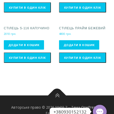
КУПИТИ В ОДИН КЛІК
КУПИТИ В ОДИН КЛІК
СТІЛЕЦЬ S-116 КАПУЧИНО
СТІЛЕЦЬ ПРАЙМ БЕЖЕВИЙ
2010
грн.
4800
грн.
ДОДАТИ В КОШИК
ДОДАТИ В КОШИК
КУПИТИ В ОДИН КЛІК
КУПИТИ В ОДИН КЛІК
Авторське право © 2026 Mebli 7
–
Тема
OnePress
від
FameThemes