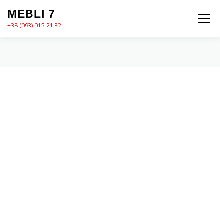
Перейти
MEBLI 7
до
Меню
вмісту
+38 (093) 015 21 32
MEBLI7
КАТАЛОГ
ПРО НАС
КОШИК
КОНТАКТИ
ОФОРМЛЕННЯ ЗАМОВЛЕННЯ