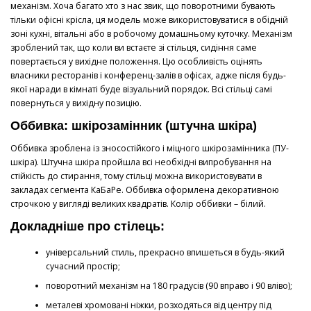
механізм. Хоча багато хто з нас звик, що поворотними бувають
тільки офісні крісла, ця модель може використовуватися в обідній
зоні кухні, вітальні або в робочому домашньому куточку. Механізм
зроблений так, що коли ви встаєте зі стільця, сидіння саме
повертається у вихідне положення. Цю особливість оцінять
власники ресторанів і конференц-залів в офісах, адже після будь-
якої наради в кімнаті буде візуальний порядок. Всі стільці самі
повернуться у вихідну позицію.
Оббивка: шкірозамінник (штучна шкіра)
Оббивка зроблена із зносостійкого і міцного шкірозамінника (ПУ-
шкіра). Штучна шкіра пройшла всі необхідні випробування на
стійкість до стирання, тому стільці можна використовувати в
закладах сегмента КаБаРе. Оббивка оформлена декоративною
строчкою у вигляді великих квадратів. Колір оббивки – білий.
Докладніше про стілець:
універсальний стиль, прекрасно впишеться в будь-який
сучасний простір;
поворотний механізм на 180 градусів (90 вправо і 90 вліво);
металеві хромовані ніжки, розходяться від центру під