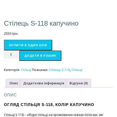
Стілець S-118 капучино
2550
грн.
КУПИТИ В ОДИН КЛІК
Стілець
ДОДАТИ В КОШИК
S-
118
капучино
Категорія:
Стільці
Позначки:
Стілець S-118
,
Стільці
кількість
Опис
Додаткова інформація
Відгуки (0)
ОПИС
ОГЛЯД СТІЛЬЦЯ S-118, КОЛІР КАПУЧИНО
Стільці S-118 – обідні стільці на хромованих ніжках-полозах, які