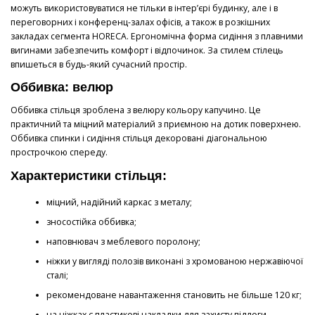
можуть використовуватися не тільки в інтер’єрі будинку, але і в
переговорних і конференц-залах офісів, а також в розкішних
закладах сегмента HORECA. Ергономічна форма сидіння з плавними
вигинами забезпечить комфорт і відпочинок. За стилем стілець
впишеться в будь-який сучасний простір.
Оббивка: велюр
Оббивка стільця зроблена з велюру кольору капучино. Це
практичний та міцний матеріалий з приємною на дотик поверхнею.
Оббивка спинки і сидіння стільця декоровані діагональною
прострочкою спереду.
Характеристики стільця:
міцний, надійний каркас з металу;
зносостійка оббивка;
наповнювач з меблевого поролону;
ніжки у вигляді полозів виконані з хромованою нержавіючої
сталі;
рекомендоване навантаження становить не більше 120 кг;
на ніжках є пластикові накладки для захисту підлоги.