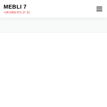
Перейти
MEBLI 7
до
Меню
вмісту
+38 (093) 015 21 32
MEBLI7
КАТАЛОГ
ПРО НАС
КОШИК
КОНТАКТИ
ОФОРМЛЕННЯ ЗАМОВЛЕННЯ