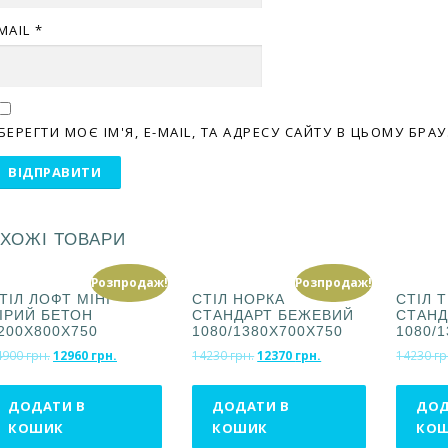
MAIL
*
БЕРЕГТИ МОЄ ІМ'Я, E-MAIL, ТА АДРЕСУ САЙТУ В ЦЬОМУ БР
ХОЖІ ТОВАРИ
Розпродаж!
Розпродаж!
ТІЛ ЛОФТ МІНІ
СТІЛ НОРКА
СТІЛ 
ІРИЙ БЕТОН
СТАНДАРТ БЕЖЕВИЙ
СТАНД
200Х800Х750
1080/1380Х700Х750
1080/
О
П
О
П
4900
грн.
12960
грн.
14230
грн.
12370
грн.
14230
гр
р
о
р
о
и
т
и
т
ДОДАТИ В
ДОДАТИ В
ДОД
г
о
г
о
КОШИК
КОШИК
КО
і
ч
і
ч