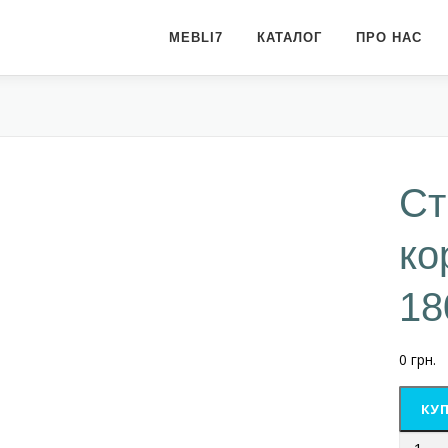
MEBLI7
КАТАЛОГ
ПРО НАС
Ст
ко
18
0
грн.
КУП
Стіл