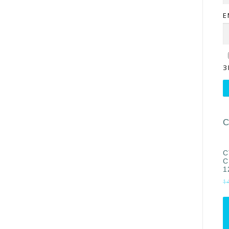
E
З
С
С
С
1
1