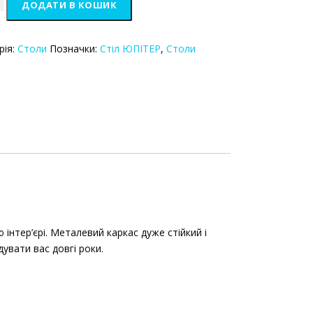
ДОДАТИ В КОШИК
евий
000х760
рія:
Столи
Позначки:
Стіл ЮПІТЕР
,
Столи
ть
інтер’єрі. Металевий каркас дуже стійкий і
увати вас довгі роки.