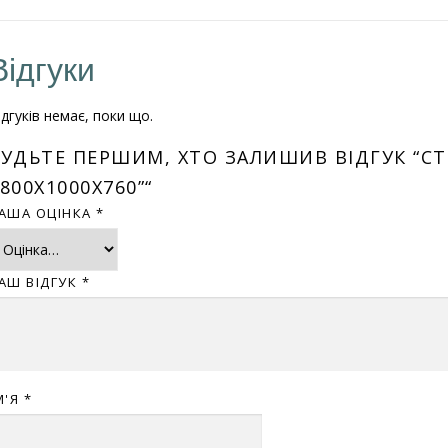
Відгуки
ідгуків немає, поки що.
БУДЬТЕ ПЕРШИМ, ХТО ЗАЛИШИВ ВІДГУК “С
800Х1000Х760”“
АША ОЦІНКА
*
АШ ВІДГУК
*
М'Я
*