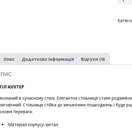
Юпітер
коричн
1800х1
Катего
кількіс
Опис
Додаткова інформація
Відгуки (0)
ОПИС
ТІЛ ЮПІТЕР
иконаний в сучасному стилі. Елегантна стільниця стане родзинкою 
овговічний. Стільниця стійка до механічних пошкоджень і буде рад
сновні переваги:
Матеріал корпусу: метал