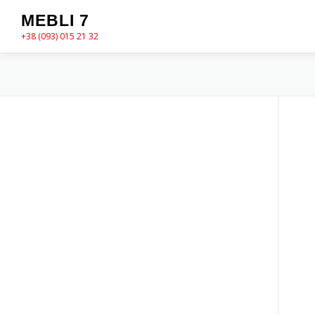
Перейти
MEBLI 7
до
+38 (093) 015 21 32
вмісту