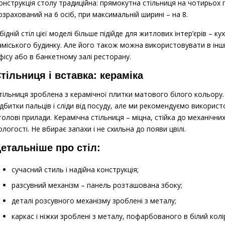
онструкція столу традиційна: прямокутна стільниця на чотирьох п
озрахований на 6 осіб, при максимальній ширині – на 8.
бідній стіл цієї моделі більше підійде для житлових інтер’єрів – ку
аміського будинку. Але його також можна використовувати в інш
фісу або в банкетному залі ресторану.
тільниця і вставка: кераміка
тільниця зроблена з керамічної плитки матового білого кольору. 
ідбитки пальців і сліди від посуду, але ми рекомендуємо використ
толові прилади. Керамічна стільниця – міцна, стійка до механічн
ологості. Не вбирає запахи і не схильна до появи цвілі.
етальніше про стіл:
сучасний стиль і надійна конструкція;
разсувний механізм – панель розташована збоку;
деталі розсувного механізму зроблені з металу;
каркас і ніжки зроблені з металу, пофарбованого в білий ко