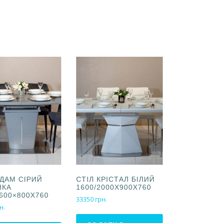
АДАМ СІРИЙ
СТІЛ КРІСТАЛ БІЛИЙ
ІКА
1600/2000X900X760
1600×800Х760
33350
грн.
н.