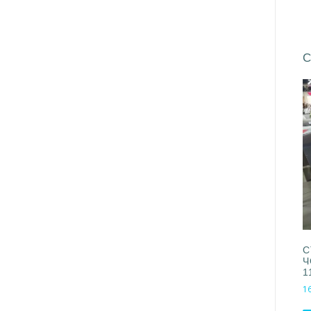
С
С
Ч
1
1