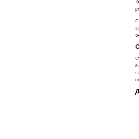
К
р
О
з
о
С
С
в
с
в
Д