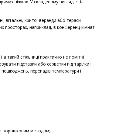
рямих ніжках. У складеному вигляді стіл
хні, вітальні, критої веранди або тераси
их просторах, наприклад, в конференц-кімнаті
На такий стільниці практично не помітні
овувати підставки або серветки під тарілки і
их пошкоджень, перепадів температури і
лір порошковим методом;