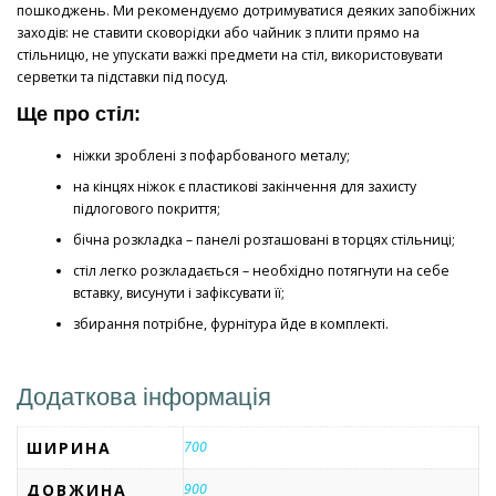
пошкоджень. Ми рекомендуємо дотримуватися деяких запобіжних
заходів: не ставити сковорідки або чайник з плити прямо на
стільницю, не упускати важкі предмети на стіл, використовувати
серветки та підставки під посуд.
Ще про стіл:
ніжки зроблені з пофарбованого металу;
на кінцях ніжок є пластикові закінчення для захисту
підлогового покриття;
бічна розкладка – панелі розташовані в торцях стільниці;
стіл легко розкладається – необхідно потягнути на себе
вставку, висунути і зафіксувати її;
збирання потрібне, фурнітура йде в комплекті.
Додаткова інформація
ШИРИНА
700
ДОВЖИНА
900