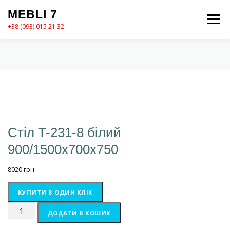
Перейти
MEBLI 7
до
Меню
вмісту
+38 (093) 015 21 32
MEBLI7
КАТАЛОГ
ПРО НАС
КОШИК
КОНТАКТИ
ОФОРМЛЕННЯ ЗАМОВЛЕННЯ
Стіл T-231-8 білий
900/1500х700х750
8020
грн.
КУПИТИ В ОДИН КЛІК
Стіл
ДОДАТИ В КОШИК
T-
231-