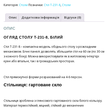
8
Категорія:
Столи
Позначки:
Стіл T-231-8
,
Столи
білий
900/1500х700х750
Опис
Додаткова інформація
Відгуки (0)
кількість
ОПИС
ОГЛЯД СТОЛУ T-231-8, БІЛИЙ
Стіл T-231-8 – компактна модель обіднього столу з розкладним
механізмом. Бічні панелі дозволять збільшити стіл на 60 см (по 30 см
з кожного боку). Можна використовувати як в житловому інтер’єрі
кухні або вітальні, так і в громадських просторах.
Стіл прямокутної форми розрахований на 4-6 персон.
Стільниця: гартоване скло
Стільниця зроблена з глянсового гартованого скла білого кольору.
Матеріал термостійкий, міцний, стійкий до механічних