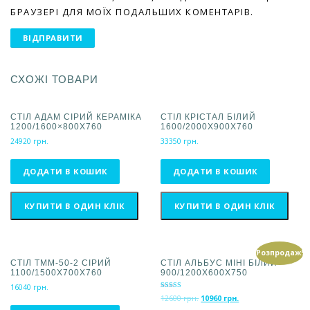
БРАУЗЕРІ ДЛЯ МОЇХ ПОДАЛЬШИХ КОМЕНТАРІВ.
СХОЖІ ТОВАРИ
СТІЛ АДАМ СІРИЙ КЕРАМІКА
СТІЛ КРІСТАЛ БІЛИЙ
1200/1600×800Х760
1600/2000X900X760
24920
грн.
33350
грн.
ДОДАТИ В КОШИК
ДОДАТИ В КОШИК
КУПИТИ В ОДИН КЛІК
КУПИТИ В ОДИН КЛІК
Розпродаж!
СТІЛ TMM-50-2 СІРИЙ
СТІЛ АЛЬБУС МІНІ БІЛИЙ
1100/1500Х700Х760
900/1200Х600Х750
16040
грн.
Оцінено в
О
П
12600
грн.
10960
грн.
5.00
р
о
з 5