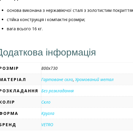
основа виконана з нержавіючої сталі з золотистим покриття
стійка конструкція і компактні розміри;
вага всього 16 кг.
Додаткова інформація
РОЗМІР
800х730
МАТЕРІАЛ
Гартоване скло
,
Хромований метал
РОЗКЛАДАННЯ
Без розкладання
КОЛІР
Скло
ФОРМА
Кругла
БРЕНД
VETRO