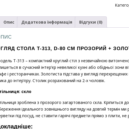
прозор
Катего
800х73
кількіс
Опис
Додаткова інформація
Відгуки (0)
ОПИС
ГЛЯД СТОЛА T-313,
D-80 СМ
ПРОЗОРИЙ + ЗОЛО
одель T-313 – компактний круглий стіл з незвичайною витончено
пишеться в сучасний інтер’єр невеликої кухні або обідньої зони 
афе і ресторанчиках. Золотиста підстава у вигляді перехрещених 
ика до інтер’єру. Столик розрахований на 2-х чоловік.
тільниця: скло
тільниця зроблена з прозорого загартованого скла. Кріпиться д
береження ідеального зовнішнього вигляду на довгий термін ми 
ерветки під посуд, не ставити гарячі предмети прямо з плити, не р
окладніше: