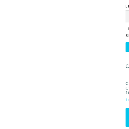
E
З
С
С
С
1
1