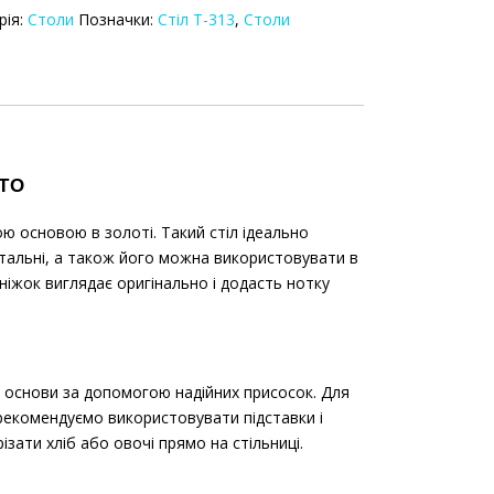
ий
рія:
Столи
Позначки:
Стіл T-313
,
Столи
0
ть
ТО
ю основою в золоті. Такий стіл ідеально
вітальні, а також його можна використовувати в
ніжок виглядає оригінально і додасть нотку
о основи за допомогою надійних присосок. Для
рекомендуємо використовувати підставки і
ізати хліб або овочі прямо на стільниці.