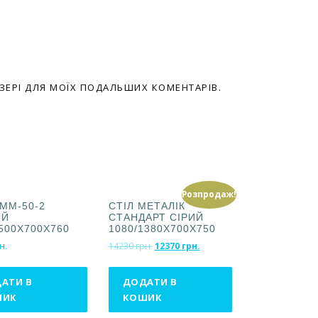
АУЗЕРІ ДЛЯ МОЇХ ПОДАЛЬШИХ КОМЕНТАРІВ.
Розпродаж!
TMM-50-2
СТІЛ МЕТАЛІК
ИЙ
СТАНДАРТ СІРИЙ
1500Х700Х760
1080/1380Х700Х750
О
П
н.
14230
грн.
12370
грн.
р
о
и
т
АТИ В
ДОДАТИ В
г
о
ШИК
КОШИК
і
ч
н
н