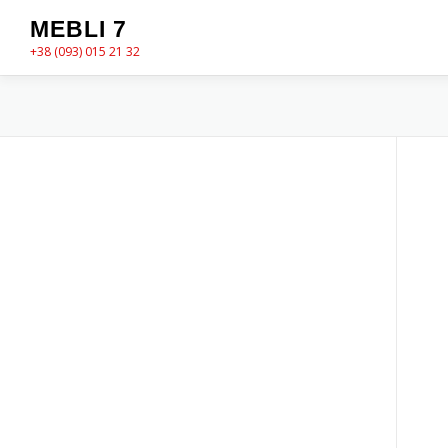
Перейти
MEBLI 7
до
+38 (093) 015 21 32
вмісту