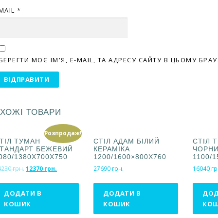
MAIL
*
БЕРЕГТИ МОЄ ІМ'Я, E-MAIL, ТА АДРЕСУ САЙТУ В ЦЬОМУ БР
ХОЖІ ТОВАРИ
Розпродаж!
ТІЛ ТУМАН
СТІЛ АДАМ БІЛИЙ
СТІЛ 
ТАНДАРТ БЕЖЕВИЙ
КЕРАМІКА
ЧОРН
080/1380Х700Х750
1200/1600×800Х760
1100/
О
П
4230
грн.
12370
грн.
27690
грн.
16040
гр
р
о
и
т
ДОДАТИ В
ДОДАТИ В
ДОД
г
о
КОШИК
КОШИК
КО
і
ч
н
н