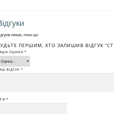
Відгуки
ідгуків немає, поки що.
УДЬТЕ ПЕРШИМ, ХТО ЗАЛИШИВ ВІДГУК “СТІ
АША ОЦІНКА
*
АШ ВІДГУК
*
М'Я
*