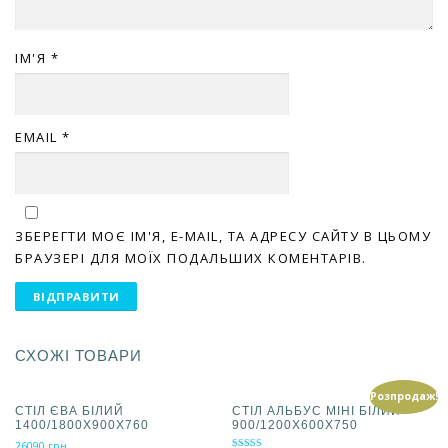
ІМ'Я
*
EMAIL
*
ЗБЕРЕГТИ МОЄ ІМ'Я, E-MAIL, ТА АДРЕСУ САЙТУ В ЦЬОМУ
БРАУЗЕРІ ДЛЯ МОЇХ ПОДАЛЬШИХ КОМЕНТАРІВ.
СХОЖІ ТОВАРИ
Розпродаж!
СТІЛ ЄВА БІЛИЙ
СТІЛ АЛЬБУС МІНІ БІЛИЙ
1400/1800Х900Х760
900/1200Х600Х750
26090
грн.