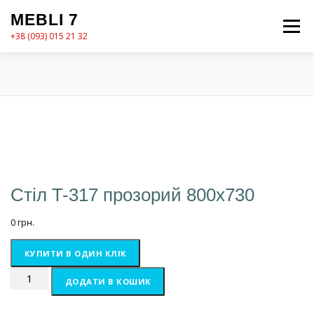
Перейти
MEBLI 7
до
Меню
вмісту
+38 (093) 015 21 32
MEBLI7
КАТАЛОГ
ПРО НАС
КОШИК
КОНТАКТИ
ОФОРМЛЕННЯ ЗАМОВЛЕННЯ
Стіл T-317 прозорий 800х730
0
грн.
КУПИТИ В ОДИН КЛІК
Стіл
ДОДАТИ В КОШИК
T-
317