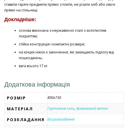
ставити гарячі предмети прямо з плити, не різати хліб або овочі
прямо на стільниці.
Докладніше:
основа виконана з нержавіючої сталі з золотистим
покриттям;
стійка конструкція і компактні розміри;
на кінцях ніжок є закінчення, які захищають підлогу від
пошкоджень;
вага всього 17 кг.
Додаткова інформація
РОЗМІР
800х730
МАТЕРІАЛ
Гартоване скло
,
Хромований метал
РОЗКЛАДАННЯ
Без розкладання