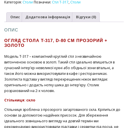
прозорий
Категорія:
Столи
Позначки:
Стіл T-317
,
Столи
800х730
кількість
Опис
Додаткова інформація
Відгуки (0)
ОПИС
ОГЛЯД СТОЛА T-317,
D-80 СМ
ПРОЗОРИЙ +
ЗОЛОТО
Модель T-317 – компактний круглий стіл з незвичайною
витонченою основою в золоті. Такий стіл ідеально впишеться в
сучасний інтер’єр невеликої кухні або обідньої зони вітальні, а
також його можна використовувати в кафе і ресторанчиках.
Золотиста підстава у вигляді перехрещених ніжок виглядає
оригінально і додасть нотку шика до інтер’єру. Столик
розрахований на 2-х чоловік.
Стільниця: скло
Стільниця зроблена з прозорого загартованого скла. Кріпиться до
основи за допомогою надійних присосок. Для збереження
ідеального зовнішнього вигляду на довгий термін ми
рекомендуємо використовувати підставки і серветки під посуд, не