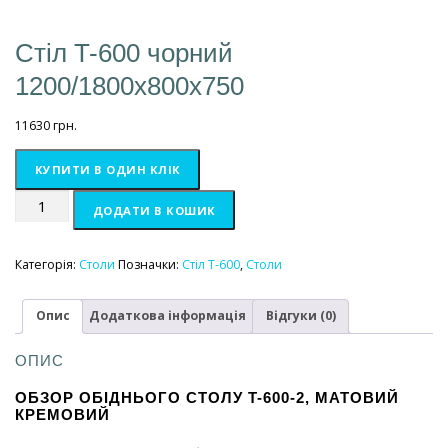
Стіл T-600 чорний
1200/1800х800х750
11630
грн.
КУПИТИ В ОДИН КЛІК
Стіл
ДОДАТИ В КОШИК
T-
600
чорний
Категорія:
Столи
Позначки:
Стіл T-600
,
Столи
1200/1800х800х750
кількість
Опис
Додаткова інформація
Відгуки (0)
ОПИС
ОБЗОР ОБІДНЬОГО СТОЛУ T-600-2, МАТОВИЙ
КРЕМОВИЙ