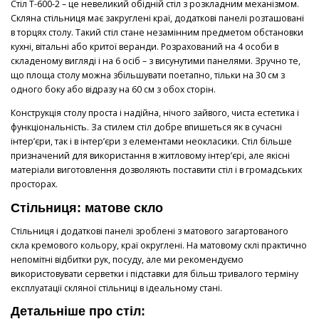
Стіл T-600-2 – це невеликий обідній стіл з розкладним механізмом.
Скляна стільниця має закруглені краї, додаткові панелі розташовані
в торцях столу. Такий стіл стане незамінним предметом обстановки
кухні, вітальні або критої веранди. Розрахований на 4 особи в
складеному вигляді і на 6 осіб – з висунутими панелями. Зручно те,
що площа столу можна збільшувати поетапно, тільки на 30 см з
одного боку або відразу на 60 см з обох сторін.
Конструкція столу проста і надійна, нічого зайвого, чиста естетика і
функціональність. За стилем стіл добре впишеться як в сучасні
інтер’єри, так і в інтер’єри з елементами неокласики. Стіл більше
призначений для використання в житловому інтер’єрі, але якісні
матеріали виготовлення дозволяють поставити стіл і в громадських
просторах.
Стільниця: матове скло
Стільниця і додаткові панелі зроблені з матового загартованого
скла кремового кольору, краї округлені. На матовому склі практично
непомітні відбитки рук, посуду, але ми рекомендуємо
використовувати серветки і підставки для більш тривалого терміну
експлуатації скляної стільниці в ідеальному стані.
Детальніше про стіл: