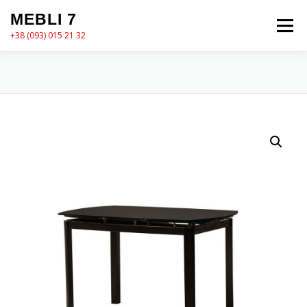
Перейти
MEBLI 7
до
Меню
вмісту
+38 (093) 015 21 32
MEBLI7
КАТАЛОГ
ПРО НАС
КОШИК
КОНТАКТИ
ОФОРМЛЕННЯ ЗАМОВЛЕННЯ