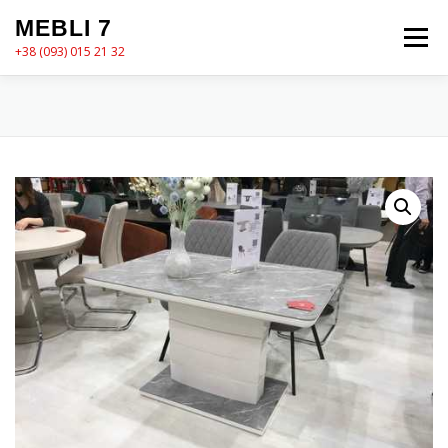
Перейти
MEBLI 7
до
Меню
вмісту
+38 (093) 015 21 32
MEBLI7
КАТАЛОГ
ПРО НАС
КОШИК
КОНТАКТИ
ОФОРМЛЕННЯ ЗАМОВЛЕННЯ