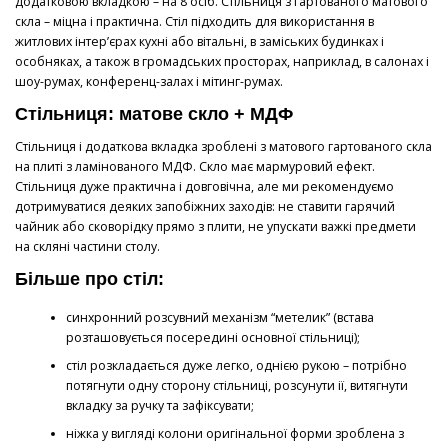
додатковою вкладкою – на 8 осіб. Стільниця з гартованого матового
скла – міцна і практична. Стіл підходить для використання в
житлових інтер’єрах кухні або вітальні, в заміських будинках і
особняках, а також в громадських просторах, наприклад, в салонах і
шоу-румах, конференц-залах і мітинг-румах.
Стільниця: матове скло + МДФ
Стільниця і додаткова вкладка зроблені з матового гартованого скла
на плиті з ламінованого МДФ. Скло має мармуровий ефект.
Стільниця дуже практична і довговічна, але ми рекомендуємо
дотримуватися деяких запобіжних заходів: не ставити гарячий
чайник або сковорідку прямо з плити, не упускати важкі предмети
на скляні частини столу.
Більше про стіл:
синхронний розсувний механізм “метелик” (встава
розташовується посередині основної стільниці);
стіл розкладається дуже легко, однією рукою – потрібно
потягнути одну сторону стільниці, розсунути ії, витягнути
вкладку за ручку та зафіксувати;
ніжка у вигляді колони оригінальної форми зроблена з