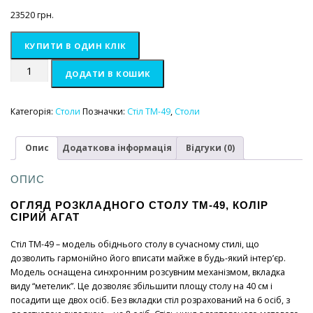
23520
грн.
КУПИТИ В ОДИН КЛІК
Стіл
ДОДАТИ В КОШИК
TM-
49
сірий
Категорія:
Столи
Позначки:
Стіл TM-49
,
Столи
агат+білий
1200/1600х800х760
Опис
Додаткова інформація
Відгуки (0)
кількість
ОПИС
ОГЛЯД РОЗКЛАДНОГО СТОЛУ TM-49, КОЛІР
СІРИЙ АГАТ
Стіл TM-49 – модель обіднього столу в сучасному стилі, що
дозволить гармонійно його вписати майже в будь-який інтер’єр.
Модель оснащена синхронним розсувним механізмом, вкладка
виду “метелик”. Це дозволяє збільшити площу столу на 40 см і
посадити ще двох осіб. Без вкладки стіл розрахований на 6 осіб, з