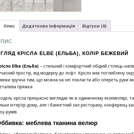
Опис
Додаткова інформація
Відгуки (0)
ОПИС
ГЛЯД КРІСЛА ELBE (ЕЛЬБА), КОЛІР БЕЖЕВИЙ
рісло Elbe (Ельба)
– стильний і комфортний обідній стілець-напі
учасний простір, від модерну до лофт. Крісло має поглиблену окру
пинки зручна тим, що можна на неї покласти або опереть руки як 
еталева пряжка.
одель крісла прекрасно виглядає як в одиничному екземплярі, так 
ільки інтер’єр дому, але і банкетний зал ресторану, конференц-зал
оу-румів.
ббивка: меблева тканина велюр