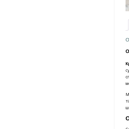
О
К
с
с
м
М
т
ш
О